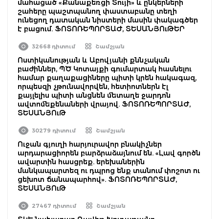
մահացած «Քանաքեռցի Տույի» և ընկերների
շահերը պաշտպանող փաստաբանը տեղի
ունեցող դատական նիստերի մասին փակագծեր
է բացում. ՖՈՏՈՌԵՊՈՐՏԱԺ, ՏԵՍԱՆՅՈւԹԵՐ
32668 դիտում
Շամշյան
Ոստիկանության և Աբովյանի քննչական
բաժիններ, ՊԾ Կոտայքի գումարտակ հասնելու
համար քաղաքացիները պիտի կրեն հակագազ,
որպեսզի չթունավորվեն, հետիոտներն էլ
քայլելիս պիտի անցնեն մետաղե ջարդոն
ավտոմեքենաների վրայով. ՖՈՏՈՌԵՊՈՐՏԱԺ,
ՏԵՍԱՆՅՈւԹ
30279 դիտում
Շամշյան
Ուջան գյուղի հարյուրավոր բնակիչներ
արդարացիորեն բարձրաձայնում են. «Լավ գործն
ավարտին հասցրեք. երեխաներին
մանկապարտեզ ու դպրոց ենք տանում փոշոտ ու
ցեխոտ ճանապարհով». ՖՈՏՈՌԵՊՈՐՏԱԺ,
ՏԵՍԱՆՅՈւԹ
27467 դիտում
Շամշյան