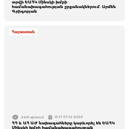
տրվի ԵԱՀԿ Մինսկի խմբի
համանախագահության շրջանակներում. Արմեն
Գրիգորյան
Հայաստան
15:17 07-12-2020
2419 դիտում
ՀՀ և ԱՀ ԱԺ նախագահները կարևորել են ԵԱՀԿ
Մինսկի խմբի համանախագահության