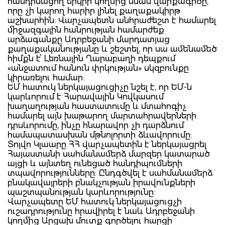
հանդիսացող երկրի կողմից նման վարքագիծը,
որը չի կարող հարիր լինել քաղաքակիրթ
աշխարհին: Վարչապետն անհրաժեշտ է համարել
միջազգային հանրության համարժեք
արձագանքը Ադրբեջանի մարդատյաց
քաղաքականությանը և շեշտել, որ սա ամենամեծ
հիմքն է՝ Լեռնային Ղարաբաղի դեպքում
«անջատում հանուն փրկության» սկզբունքը
կիրառելու համար:
ԵՄ հատուկ ներկայացուցիչը նշել է, որ ԵՄ-ն
կարևորում է Հարավային Կովկասում
խաղաղության հաստատումը և մտահոգիչ
համարել այն խաթարող մարտահրավերների
դրսևորումը, ինչը հնարավոր չի դարձնում
համապատասխան մթնոլորտի ձևավորումը:
Տոյվո Կլաարը ՀՀ վարչապետին է ներկայացրել
Հայաստանի սահմանամերձ մարզեր կատարած
այցի և այնտեղ ունեցած հանդիպումների
տպավորությունները: Ընդգծվել է սահմանամերձ
բնակավայրերի բնակչության իրավունքների
պաշտպանության կարևորությունը:
Վարչապետը ԵՄ հատուկ ներկայացուցչի
ուշադրությունը հրավիրել է նաև Ադրբեջանի
կողմից Արցախ մուտք գործելու հարցի