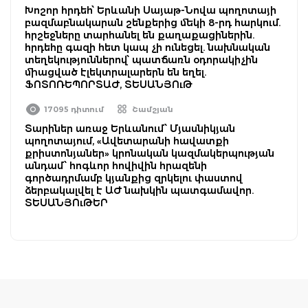
Խոշոր հրդեհ՝ Երևանի Սայաթ-Նովա պողոտայի
բազմաբնակարան շենքերից մեկի 8-րդ հարկում.
հրշեջները տարհանել են քաղաքացիներին.
հրդեհը գազի հետ կապ չի ունեցել. նախնական
տեղեկություններով՝ պատճառն օդորակիչին
միացված էլեկտրալարերն են եղել.
ՖՈՏՈՌԵՊՈՐՏԱԺ, ՏԵՍԱՆՅՈւԹ
17095 դիտում
Շամշյան
Տարիներ առաջ Երևանում՝ Մյասնիկյան
պողոտայում, «Ավետարանի հավատքի
քրիստոնյաներ» կրոնական կազմակերպության
անդամ՝ հոգևոր հովիվին հրազենի
գործադրմամբ կյանքից զրկելու փաստով
ձերբակալվել է ԱԺ նախկին պատգամավոր.
ՏԵՍԱՆՅՈւԹԵՐ