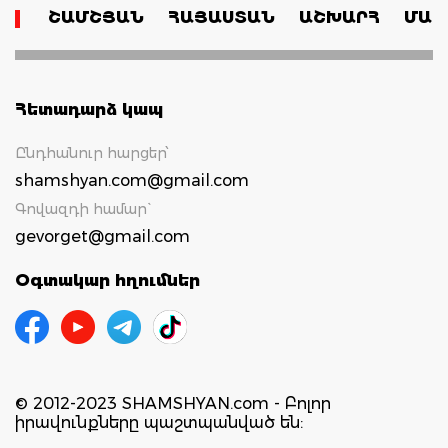
ՇԱՄՇՅԱՆ
ՀԱՅԱՍՏԱՆ
ԱՇԽԱՐՀ
ՄԱՄ
Հետադարձ կապ
Ընդհանուր հարցեր՝
shamshyan.com@gmail.com
Գովազդի համար`
gevorget@gmail.com
Օգտակար հղումներ
© 2012-2023 SHAMSHYAN.com - Բոլոր
իրավունքները պաշտպանված են: