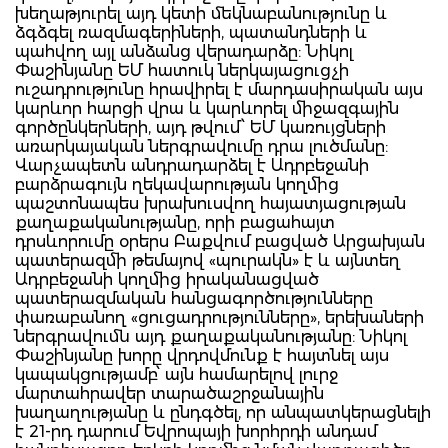
խեղաթյուրել այդ կետի մեկնաբանությունը և
ձգձգել ռազմագերիների, պատանդների և
պահվող այլ անձանց վերադարձը: Նիկոլ
Փաշինյանը ԵՄ հատուկ ներկայացուցչի
ուշադրությունը հրավիրել է մարդասիրական այս
կարևոր հարցի վրա և կարևորել միջազգային
գործընկերների, այդ թվում՝ ԵՄ կառույցների
առարկայական ներգրավումը դրա լուծմանը:
Վարչապետն անդրադարձել է Ադրբեջանի
բարձրագույն ղեկավարության կողմից
պաշտոնապես խրախուսվող հայատյացության
քաղաքականությանը, որի բացահայտ
դրսևորումը օրերս Բաքվում բացված Արցախյան
պատերազմի թեմայով «պուրակն» է և այնտեղ
Ադրբեջանի կողմից իրականացված
պատերազմական հանցագործությունները
փառաբանող «ցուցադրությունները», երեխաների
ներգրավումն այդ քաղաքականությանը: Նիկոլ
Փաշինյանը խորը վրդովմունք է հայտնել այս
կապակցությամբ՝ այն համարելով լուրջ
մարտահրավեր տարածաշրջանային
խաղաղությանը և ընդգծել, որ անպատկերացնելի
է 21-րդ դարում Եվրոպայի խորհրդի անդամ