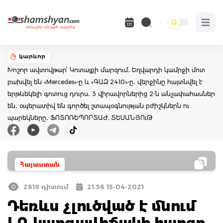
Open 
կարևոր
Խոշոր ավտովթար՝ Կոտայքի մարզում․ Եղվարդի կամրջի մոտ
բախվել են «Mercedes»-ը և «ԳԱԶ 2410»-ը․ վերջինը հայտնվել է
երթևեկելի գոտուց դուրս․ 3 վիրավորներից 2-ն անչափահասներ
են․ օպերատիվ են գործել շտապօգնության բժիշկներն ու
պարեկները․ ՖՈՏՈՌԵՊՈՐՏԱԺ, ՏԵՍԱՆՅՈւԹ
Հայաստան
2619 դիտում
21:56 15-04-2021
Դեռևս չլուծված է մնում
ԼՂ կարգավիճակի հարցը,