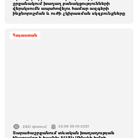
շրջանակում խաղաղ բանակցությունների
վերսկսումն ապահովելու համար ազգերի
ինքնորոշման և ուժի չկիրառման սկզբունքները
Հայաստան
23:06 05-10-2021
2821 դիտում
Տարածաշրջանում տևական խաղաղության
հնարավոր է հասնել ԵԱՀԿ Մինսկի խմբի