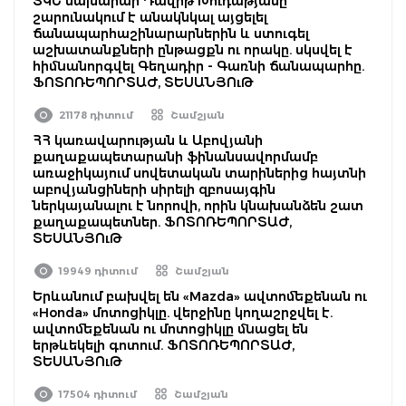
ՏԿԵ նախարար Դավիթ Խուդաթյանը
շարունակում է անակնկալ այցելել
ճանապարհաշինարարներին և ստուգել
աշխատանքների ընթացքն ու որակը. սկսվել է
հիմնանորգվել Գեղադիր - Գառնի ճանապարհը.
ՖՈՏՈՌԵՊՈՐՏԱԺ, ՏԵՍԱՆՅՈւԹ
21178 դիտում
Շամշյան
ՀՀ կառավարության և Աբովյանի
քաղաքապետարանի ֆինանսավորմամբ
առաջիկայում սովետական տարիներից հայտնի
աբովյանցիների սիրելի զբոսայգին
ներկայանալու է նորովի, որին կնախանձեն շատ
քաղաքապետներ. ՖՈՏՈՌԵՊՈՐՏԱԺ,
ՏԵՍԱՆՅՈւԹ
19949 դիտում
Շամշյան
Երևանում բախվել են «Mazda» ավտոմեքենան ու
«Honda» մոտոցիկլը. վերջինը կողաշրջվել է.
ավտոմեքենան ու մոտոցիկլը մնացել են
երթևեկելի գոտում. ՖՈՏՈՌԵՊՈՐՏԱԺ,
ՏԵՍԱՆՅՈւԹ
17504 դիտում
Շամշյան