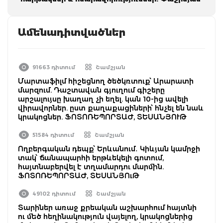
Ամենադիտվածներ
91663 դիտում
Շամշյան
Մարտաֆիլմ հիշեցնող ծեծկռտուք՝ Արարատի
մարզում. Դաշտավան գյուղում գիշերը
արշալույսը խաղաղ չի եղել. կան 10-ից ավելի
վիրավորներ. ըստ քաղաքացիների՝ հնչել են նաև
կրակոցներ. ՖՈՏՈՌԵՊՈՐՏԱԺ, ՏԵՍԱՆՅՈՒԹ
51584 դիտում
Շամշյան
Ողբերգական դեպք՝ Երևանում․ Կիևյան կամրջի
տակ՝ ճանապարհի երթևեկելի գոտում,
հայտնաբերվել է տղամարդու մարմին.
ՖՈՏՈՌԵՊՈՐՏԱԺ, ՏԵՍԱՆՅՈւԹ
49102 դիտում
Շամշյան
Տարիներ առաջ քրեական աշխարհում հայտնի
ու մեծ հեղինակություն վայելող, կրակոցներից