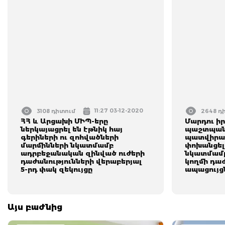
11:27 03-12-2020
3108 դիտում
2648 դ
ՀՀ և Արցախի ՄԻՊ-երը
Մարդու ի
ներկայացրել են էթնիկ հայ
պաշտպանը
գերիների ու զոհվածների
պատվիրակ
մարմինների նկատմամբ
փոխանցել
ադրբեջանական զինված ուժերի
նկատմամ
դաժանությունների վերաբերյալ
կողմի դաժ
5-րդ փակ զեկույցը
ապացույց
Այս բաժնից