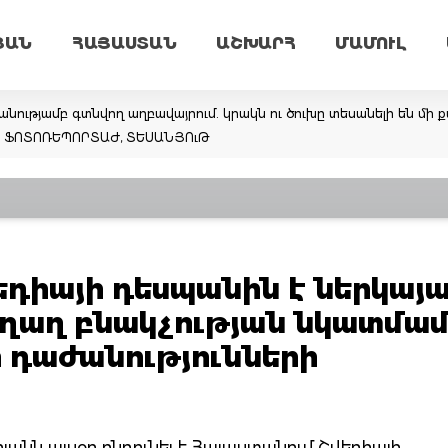
ՅԱՆ
ՀԱՅԱՍՏԱՆ
ԱՇԽԱՐՀ
ՄԱՄՈՒԼ
նությամբ գտնվող աղբավայրում. կրակն ու ծուխը տեսանելի են մի ք
եմ. ՖՈՏՈՌԵՊՈՐՏԱԺ, ՏԵՍԱՆՅՈւԹ
եդիայի դեսպանին է ներկայա
ղաղ բնակչության նկատմա
 դաժանությունների
նն այսօր ընդունել է Հայաստանում Շվեդիայի