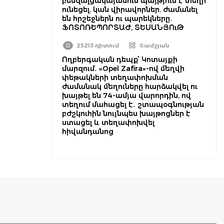
բենզալցակայանում պայթյուն է տեղի
ունեցել. կան վիրավորներ. ժամանել
են հրշեջներն ու պարեկները.
ՖՈՏՈՌԵՊՈՐՏԱԺ, ՏԵՍԱՆՅՈւԹ
25213 դիտում
Շամշյան
Ողբերգական դեպք՝ Կոտայքի
մարզում․ «Opel Zafira»-ով մեղվի
փեթակների տեղափոխման
ժամանակ մեղուները հարձակվել ու
խայթել են 74-ամյա վարորդին, ով
տեղում մահացել է․ շտապօգնության
բժշկուհին նույնպես խայթոցներ է
ստացել և տեղափոխվել
հիվանդանոց