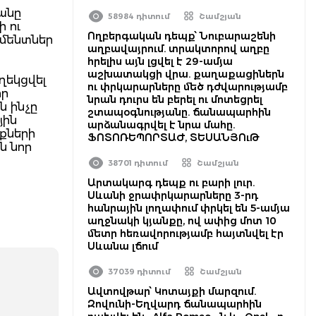
անը
58984 դիտում
Շամշյան
 ու
Ողբերգական դեպք՝ Նուբարաշենի
եմենտներ
աղբավայրում. տրակտորով աղբը
հրելիս այն լցվել է 29-ամյա
աշխատակցի վրա. քաղաքացիներն
ղեկցվել
ու փրկարարները մեծ դժվարությամբ
որ
նրան դուրս են բերել ու մոտեցրել
ն ինչը
շտապօգնությանը. ճանապարհին
յին
արձանագրվել է նրա մահը.
քների
ՖՈՏՈՌԵՊՈՐՏԱԺ, ՏԵՍԱՆՅՈւԹ
ն նոր
38701 դիտում
Շամշյան
Արտակարգ դեպք ու բարի լուր.
Սևանի ջրափրկարարները 3-րդ
հանրային լողափում փրկել են 5-ամյա
աղջնակի կյանքը, ով ափից մոտ 10
մետր հեռավորությամբ հայտնվել էր
Սևանա լճում
37039 դիտում
Շամշյան
Ավտովթար՝ Կոտայքի մարզում.
Զովունի-Եղվարդ ճանապարհին