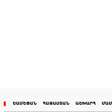
ՇԱՄՇՅԱՆ
ՀԱՅԱՍՏԱՆ
ԱՇԽԱՐՀ
ՄԱՄ