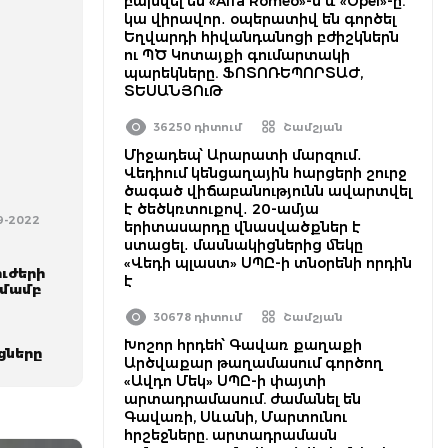
բախվել են «Alfa Romeo»-ն և «Opel»-ը.
կա վիրավոր․ օպերատիվ են գործել
Եղվարդի հիվանդանոցի բժիշկներն
ու ՊԾ Կոտայքի գումարտակի
պարեկները. ՖՈՏՈՌԵՊՈՐՏԱԺ,
ՏԵՍԱՆՅՈւԹ
36250 դիտում
Շամշյան
Միջադեպ՝ Արարատի մարզում․
Վեդիում կենցաղային հարցերի շուրջ
ծագած վիճաբանությունն ավարտվել
է ծեծկռտուքով․ 20-ամյա
09-2022
երիտասարդը վնասվածքներ է
ստացել․ մասնակիցներից մեկը
«Վեդի պլաստ» ՍՊԸ-ի տնօրենի որդին
ւժերի
է
տմամբ
30678 դիտում
Շամշյան
Խոշոր հրդեհ՝ Գավառ քաղաքի
ցները
Արծվաքար թաղամասում գործող
«Ավդո Մեկ» ՍՊԸ-ի փայտի
արտադրամասում. ժամանել են
Գավառի, Սևանի, Մարտունու
հրշեջները. արտադրամասն