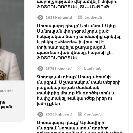
ամբողջությամբ վերածվել է մոխրի.
ՖՈՏՈՌԵՊՈՐՏԱԺ, ՏԵՍԱՆՅՈւԹ
26289 դիտում
Շամշյան
Արտակարգ դեպք՝ Երևանում. Ալեք
Մանուկյան փողոցում չորացած
հսկայական ծառը արմատից պոկվել
և ընկել է «Mazda»-ի վրա. ով է
փոխհատուցելու քաղաքացուն
պատճառված վնասը, հայտնի չէ.
ՖՈՏՈՌԵՊՈՐՏԱԺ
25758 դիտում
Շամշյան
Գողության դեպք՝ Արագածոտնի
մարզում․ Աշտարակում տան տերերի
բացակայության ժամանակ
-08-2026
տանիքից մուտք են գործել տուն և
հափշտակել թանկարժեք իրեր ու
ին
խմիչքներ
ւթյան
25263 դիտում
Շամշյան
Արտակարգ դեպք՝ Արմավիրի
մարզում. Նորապատում գործող