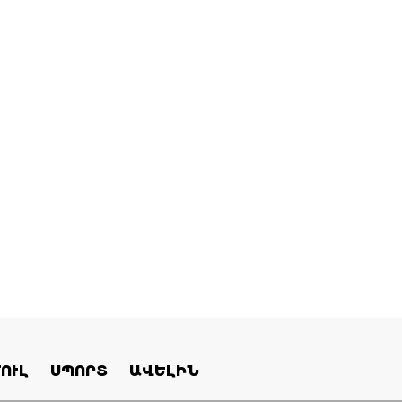
ՈՒԼ
ՍՊՈՐՏ
ԱՎԵԼԻՆ