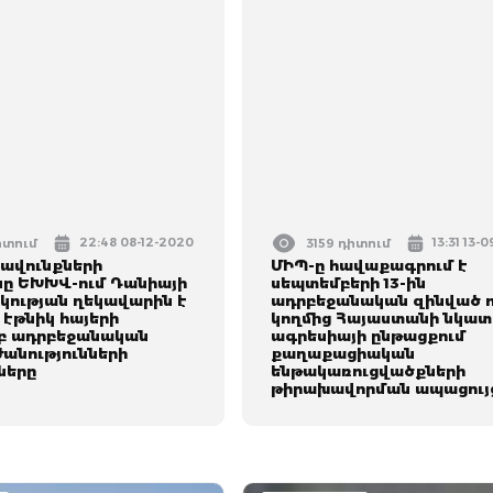
22:48 08-12-2020
13:31 13-
իտում
3159 դիտում
րավունքների
ՄԻՊ-ը հավաքագրում է
 ԵԽԽՎ-ում Դանիայի
սեպտեմբերի 13-ին
ության ղեկավարին է
ադրբեջանական զինված ո
 էթնիկ հայերի
կողմից Հայաստանի նկա
բ ադրբեջանական
ագրեսիայի ընթացքում
անությունների
քաղաքացիական
ները
ենթակառուցվածքների
թիրախավորման ապացույ