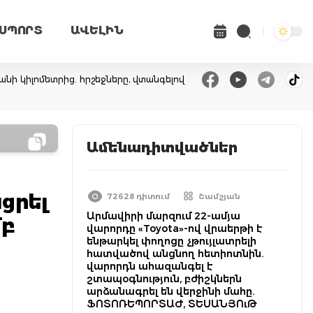
ՍՊՈՐՏ
ԱՎԵԼԻՆ
անի կիլոմետրից. հրշեջները, վտանգելով
Ամենադիտվածներ
ցրել
72628 դիտում
Շամշյան
Արմավիրի մարզում 22-ամյա
մբ
վարորդը «Toyota»-ով վրաերթի է
ենթարկել փողոցը չթույլատրելի
հատվածով անցնող հետիոտնին.
վարորդն ահազանգել է
շտապօգնություն, բժիշկներն
արձանագրել են վերջինի մահը.
ՖՈՏՈՌԵՊՈՐՏԱԺ, ՏԵՍԱՆՅՈւԹ