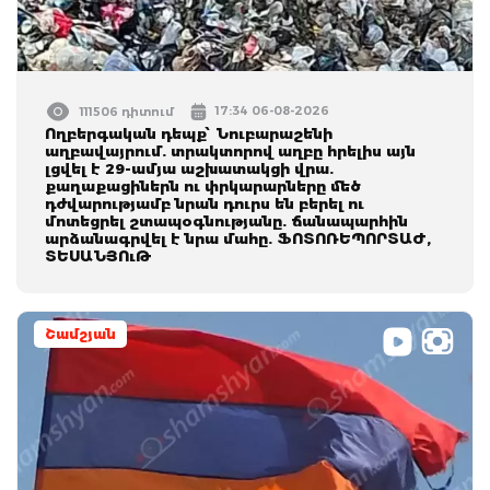
17:34 06-08-2026
111506 դիտում
Ողբերգական դեպք՝ Նուբարաշենի
աղբավայրում. տրակտորով աղբը հրելիս այն
լցվել է 29-ամյա աշխատակցի վրա.
քաղաքացիներն ու փրկարարները մեծ
դժվարությամբ նրան դուրս են բերել ու
մոտեցրել շտապօգնությանը. ճանապարհին
արձանագրվել է նրա մահը. ՖՈՏՈՌԵՊՈՐՏԱԺ,
ՏԵՍԱՆՅՈւԹ
Շամշյան