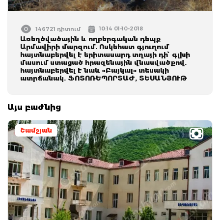
10:14 01-10-2018
146721 դիտում
Առեղծվածային և ողբերգական դեպք
Արմավիրի մարզում. Ոսկեհատ գյուղում
հայտնաբերվել է երիտասարդ տղայի դի՝ գլխի
մասում ստացած հրազենային վնասվածքով.
հայտնաբերվել է նաև «Բայկալ» տեսակի
ատրճանակ. ՖՈՏՈՌԵՊՈՐՏԱԺ, ՏԵՍԱՆՅՈՒԹ
Այս բաժնից
Շամշյան