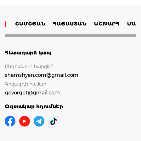
ՇԱՄՇՅԱՆ
ՀԱՅԱՍՏԱՆ
ԱՇԽԱՐՀ
ՄԱՄ
Հետադարձ կապ
Ընդհանուր հարցեր՝
shamshyan.com@gmail.com
Գովազդի համար`
gevorget@gmail.com
Օգտակար հղումներ