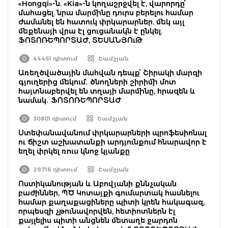
«Hongqi»-ն. «Kia»-ն կողաշրջվել է, վարորդը՝
մահացել. նրա մարմինը դուրս բերելու համար
ժամանել են հատուկ փրկարարներ. մեկ այլ
մեքենայի վրա էլ ցուցանակն է ընկել.
ՖՈՏՈՌԵՊՈՐՏԱԺ, ՏԵՍԱՆՅՈւԹ
44461 դիտում
Շամշյան
Առեղծվածային մահվան դեպք՝ Շիրակի մարզի
գյուղերից մեկում․ ծնողների շիրիմի մոտ
հայտնաբերվել են տղայի մարմինը, հրազեն և
նամակ․ ՖՈՏՈՌԵՊՈՐՏԱԺ
30801 դիտում
Շամշյան
Ստեփանավանում փրկարարների պրոֆեսիոնալ
ու ճիշտ աշխատանքի արդյունքում հնարավոր է
եղել փրկել ռուս կնոջ կյանքը
29716 դիտում
Շամշյան
Ոստիկանության և Աբովյանի քննչական
բաժիններ, ՊԾ Կոտայքի գումարտակ հասնելու
համար քաղաքացիները պիտի կրեն հակագազ,
որպեսզի չթունավորվեն, հետիոտներն էլ
քայլելիս պիտի անցնեն մետաղե ջարդոն