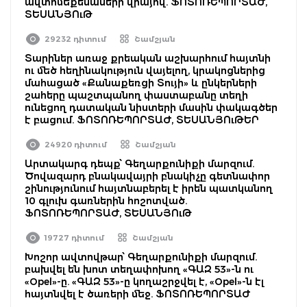
ավտոմեքենաների վրայով. ՖՈՏՈՌԵՊՈՐՏԱԺ,
ՏԵՍԱՆՅՈւԹ
29232 դիտում
Շամշյան
Տարիներ առաջ քրեական աշխարհում հայտնի
ու մեծ հեղինակություն վայելող, կրակոցներից
մահացած «Քանաքեռցի Տույի» և ընկերների
շահերը պաշտպանող փաստաբանը տեղի
ունեցող դատական նիստերի մասին փակագծեր
է բացում. ՖՈՏՈՌԵՊՈՐՏԱԺ, ՏԵՍԱՆՅՈւԹԵՐ
24920 դիտում
Շամշյան
Արտակարգ դեպք՝ Գեղարքունիքի մարզում.
Ծովազարդ բնակավայրի բնակիչը գետնափոր
շինությունում հայտնաբերել է իրեն պատկանող
10 գլուխ գառներին հոշոտված.
ՖՈՏՈՌԵՊՈՐՏԱԺ, ՏԵՍԱՆՅՈւԹ
19727 դիտում
Շամշյան
Խոշոր ավտովթար՝ Գեղարքունիքի մարզում.
բախվել են խոտ տեղափոխող «ԳԱԶ 53»-ն ու
«Opel»-ը. «ԳԱԶ 53»-ը կողաշրջվել է, «Opel»-ն էլ
հայտնվել է ծառերի մեջ. ՖՈՏՈՌԵՊՈՐՏԱԺ