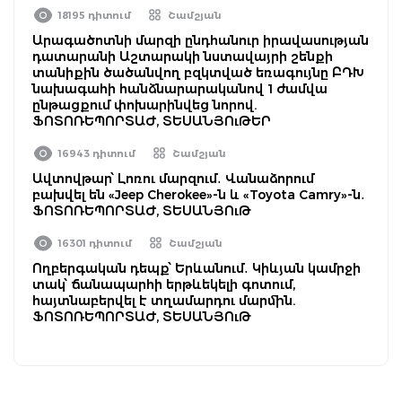
18195 դիտում
Շամշյան
Արագածոտնի մարզի ընդհանուր իրավասության
դատարանի Աշտարակի նստավայրի շենքի
տանիքին ծածանվող բզկտված եռագույնը ԲԴԽ
նախագահի հանձնարարականով 1 ժամվա
ընթացքում փոխարինվեց նորով.
ՖՈՏՈՌԵՊՈՐՏԱԺ, ՏԵՍԱՆՅՈւԹԵՐ
16943 դիտում
Շամշյան
Ավտովթար՝ Լոռու մարզում․ Վանաձորում
բախվել են «Jeep Cherokee»-ն և «Toyota Camry»-ն․
ՖՈՏՈՌԵՊՈՐՏԱԺ, ՏԵՍԱՆՅՈւԹ
16301 դիտում
Շամշյան
Ողբերգական դեպք՝ Երևանում․ Կիևյան կամրջի
տակ՝ ճանապարհի երթևեկելի գոտում,
հայտնաբերվել է տղամարդու մարմին.
ՖՈՏՈՌԵՊՈՐՏԱԺ, ՏԵՍԱՆՅՈւԹ