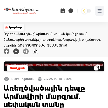
Open 
կարևոր
Ողբերգական դեպք՝ Երևանում․ Կիևյան կամրջի տակ՝
ճանապարհի երթևեկելի գոտում, հայտնաբերվել է տղամարդու
մարմին. ՖՈՏՈՌԵՊՈՐՏԱԺ, ՏԵՍԱՆՅՈւԹ
Շամշյան
80171 դիտում
23:25 19-10-2020
Առեղծվածային դեպք
Արմավիրի մարզում.
սեփական տանը