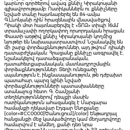
կարևոր գործերով ավագ քննիչ Կիրակոսյանի
գլխավորությամբ: Ոստիկաններն ու քննիչները
նշված տանը հայտնաբերել են 84-ամյա
Գ.Լևոնյանի դին՝ հրազենային վնասվածքով:
Դիակի մոտ հայտնաբերվել է «ՏՈԶ» տիպի 16մմ
տրամաչափի ողորկափող որսորդական հրացան:
Փաստի առթիվ քննիչ Կիրակոսյանի կողմից
նյութեր են նախապատրաստվում: Նշանակվել են
մի շարք փորձաքննություններ, այդ թվում՝ դիակի
դատաբժշկական: Հրացանը քննիչը առգրավել է,
նշանակելով դատաձգաբանական,
դատահետքաբանական, մատնադրոշմային
փորձաքննություններ: Տեղի ունեցածը
սպանություն է, ինքնասպանություն, թե դժբախտ
պատահար, պարզ կլինի նշված
փորձաքննությունների պատասխանները
ստանալուց հետո: Գ. Շամշյանի
տեղեկություններով՝ դեպքի մասին
ոստիկանություն ահազանգել է Մարգարա
համայնքի ղեկավար Էդգար Ենոքյանը:
[color=#CC0000]Ծանուցում.[/color] Ենթադրյալ
հանցանքի մեջ կասկածվողը կամ մեղադրվողը
համարվում է անմեղ, քանի դեռ նրա