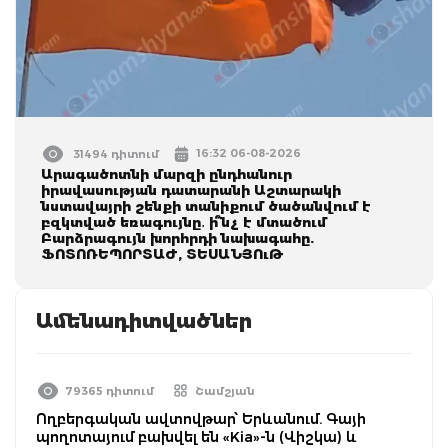
16:32 06-08-2026
31494 դիտում
Արագածոտնի մարզի ընդհանուր
իրավասության դատարանի Աշտարակի
նստավայրի շենքի տանիքում ծածանվում է
բզկտված եռագույնը․ ի՞նչ է մտածում
Բարձրագույն խորհրդի նախագահը.
ՖՈՏՈՌԵՊՈՐՏԱԺ, ՏԵՍԱՆՅՈւԹ
Ամենադիտվածներ
79365 դիտում
Շամշյան
Ողբերգական ավտովթար՝ Երևանում. Գայի
պողոտայում բախվել են «Kia»-ն (Վիշկա) և