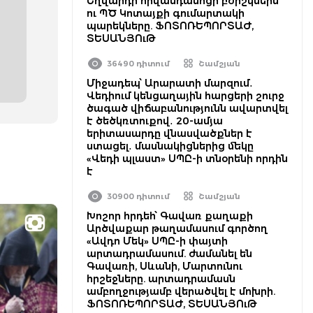
Եղվարդի հիվանդանոցի բժիշկներն
ու ՊԾ Կոտայքի գումարտակի
պարեկները. ՖՈՏՈՌԵՊՈՐՏԱԺ,
ՏԵՍԱՆՅՈւԹ
36490 դիտում
Շամշյան
Միջադեպ՝ Արարատի մարզում․
Վեդիում կենցաղային հարցերի շուրջ
ծագած վիճաբանությունն ավարտվել
է ծեծկռտուքով․ 20-ամյա
երիտասարդը վնասվածքներ է
ստացել․ մասնակիցներից մեկը
«Վեդի պլաստ» ՍՊԸ-ի տնօրենի որդին
է
30900 դիտում
Շամշյան
Խոշոր հրդեհ՝ Գավառ քաղաքի
Արծվաքար թաղամասում գործող
«Ավդո Մեկ» ՍՊԸ-ի փայտի
արտադրամասում. ժամանել են
Գավառի, Սևանի, Մարտունու
հրշեջները. արտադրամասն
ամբողջությամբ վերածվել է մոխրի.
ՖՈՏՈՌԵՊՈՐՏԱԺ, ՏԵՍԱՆՅՈւԹ