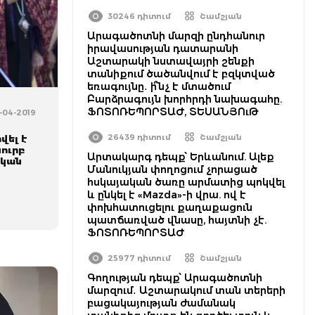
30246 դիտում
Շամշյան
Արագածոտնի մարզի ընդհանուր
իրավասության դատարանի
Աշտարակի նստավայրի շենքի
տանիքում ծածանվում է բզկտված
եռագույնը․ ի՞նչ է մտածում
Բարձրագույն խորհրդի նախագահը.
ՖՈՏՈՌԵՊՈՐՏԱԺ, ՏԵՍԱՆՅՈւԹ
4-04-2019
26439 դիտում
Շամշյան
վել է
ուրբ
Արտակարգ դեպք՝ Երևանում. Ալեք
ական
Մանուկյան փողոցում չորացած
հսկայական ծառը արմատից պոկվել
և ընկել է «Mazda»-ի վրա. ով է
փոխհատուցելու քաղաքացուն
պատճառված վնասը, հայտնի չէ.
ՖՈՏՈՌԵՊՈՐՏԱԺ
25977 դիտում
Շամշյան
Գողության դեպք՝ Արագածոտնի
մարզում․ Աշտարակում տան տերերի
բացակայության ժամանակ