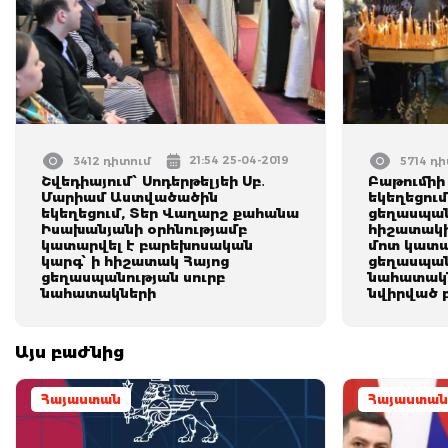
21:54 25-04-2019
3412 դիտում
5714 դ
Շվեդիայում՝ Սոդերթելյեի Սբ․
Բաթումիի 
Մարիամ Աստվածածին
եկեղեցում
եկեղեցում, Տեր Վաղարշ քահանա
ցեղասպան
Իսախանյանի օրհնությամբ
հիշատակի
կատարվել է բարեխոսական
մոտ կատա
կարգ՝ ի հիշատակ Հայոց
ցեղասպան
ցեղասպանության սուրբ
նահատակ
նահատակների
նվիրված 
Այս բաժնից
Հայաստան
Հայաստան