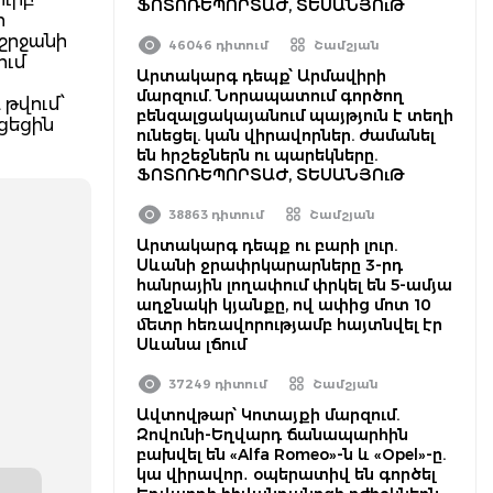
ՖՈՏՈՌԵՊՈՐՏԱԺ, ՏԵՍԱՆՅՈւԹ
ի
շրջանի
46046 դիտում
Շամշյան
ում
Արտակարգ դեպք՝ Արմավիրի
մարզում. Նորապատում գործող
թվում՝
բենզալցակայանում պայթյուն է տեղի
ցեցին
ունեցել. կան վիրավորներ. ժամանել
են հրշեջներն ու պարեկները.
ՖՈՏՈՌԵՊՈՐՏԱԺ, ՏԵՍԱՆՅՈւԹ
38863 դիտում
Շամշյան
Արտակարգ դեպք ու բարի լուր.
Սևանի ջրափրկարարները 3-րդ
հանրային լողափում փրկել են 5-ամյա
աղջնակի կյանքը, ով ափից մոտ 10
մետր հեռավորությամբ հայտնվել էր
Սևանա լճում
37249 դիտում
Շամշյան
Ավտովթար՝ Կոտայքի մարզում.
Զովունի-Եղվարդ ճանապարհին
բախվել են «Alfa Romeo»-ն և «Opel»-ը.
կա վիրավոր․ օպերատիվ են գործել