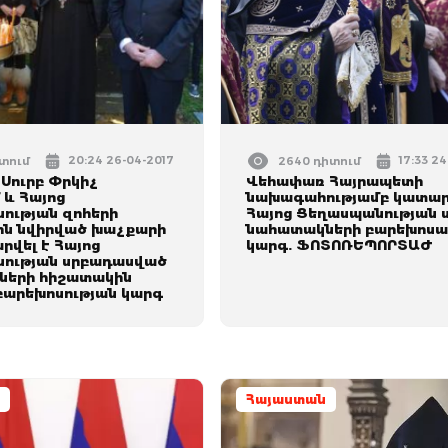
20:24 26-04-2017
17:33 2
իտում
2640 դիտում
Սուրբ Փրկիչ
Վեհափառ Հայրապետի
 և Հայոց
նախագահությամբ կատար
ության զոհերի
Հայոց Ցեղասպանության ս
ն նվիրված խաչքարի
նահատակների բարեխոս
րվել է Հայոց
կարգ. ՖՈՏՈՌԵՊՈՐՏԱԺ
ության սրբադասված
ների հիշատակին
բարեխոսության կարգ
Հայաստան