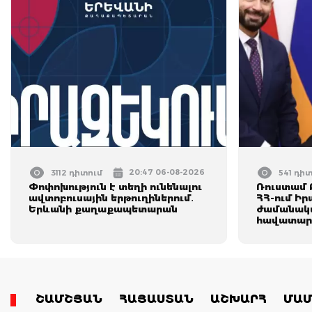
20:47 06-08-2026
3112 դիտում
541 դի
Փոփոխություն է տեղի ունենալու
Ռուստամ 
ավտոբուսային երթուղիներում․
ՀՀ-ում Իր
Երևանի քաղաքապետարան
ժամանակ
հավատար
ՇԱՄՇՅԱՆ
ՀԱՅԱՍՏԱՆ
ԱՇԽԱՐՀ
ՄԱՄ