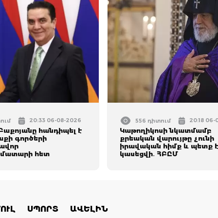
20:33 06-08-2026
20:18 06-
տում
556 դիտում
Բաքոյանը հանդիպել է
Կաթողիկոսի նկատմամբ
աքի գործերի
քրեական վարույթը չունի
ավոր
իրավական հիմք և պետք 
մատարի հետ
կասեցվի․ ՀԲԸՄ
ՈՒԼ
ՍՊՈՐՏ
ԱՎԵԼԻՆ