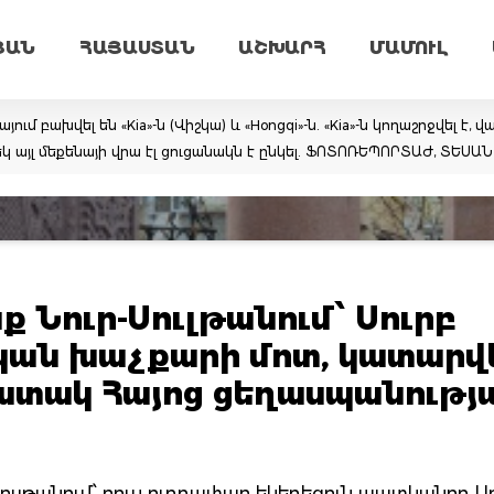
ՅԱՆ
ՀԱՅԱՍՏԱՆ
ԱՇԽԱՐՀ
ՄԱՄՈՒԼ
 բախվել են «Kia»-ն (Վիշկա) և «Hongqi»-ն. «Kia»-ն կողաշրջվել է, 
կ այլ մեքենայի վրա էլ ցուցանակն է ընկել. ՖՈՏՈՌԵՊՈՐՏԱԺ, ՏԵՍԱ
Նուր-Սուլթանում՝ Սուրբ
կան խաչքարի մոտ, կատարվե
շատակ Հայոց ցեղասպանությ
ւլթանում՝ ռուս ուղղափառ եկեղեցուն պատկանող Ս