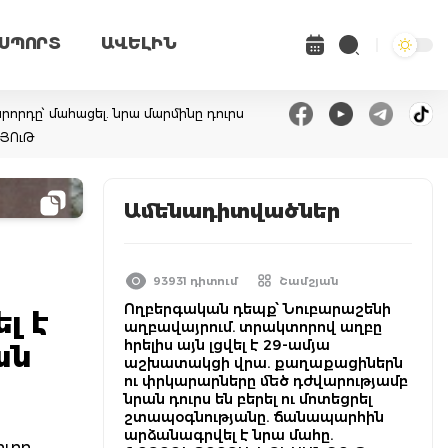
ՍՊՈՐՏ
ԱՎԵԼԻՆ
վարորդը՝ մահացել. նրա մարմինը դուրս
ՆՅՈւԹ
Ամենադիտվածներ
93931 դիտում
Շամշյան
Ողբերգական դեպք՝ Նուբարաշենի
լ է
աղբավայրում. տրակտորով աղբը
հրելիս այն լցվել է 29-ամյա
ան
աշխատակցի վրա. քաղաքացիներն
ու փրկարարները մեծ դժվարությամբ
նրան դուրս են բերել ու մոտեցրել
շտապօգնությանը. ճանապարհին
արձանագրվել է նրա մահը.
ուրբ