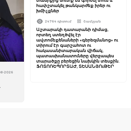
տանիքից մուտք են գործել տուն և
հափշտակել թանկարժեք իրեր ու
խմիչքներ
24764 դիտում
Շամշյան
Աշտարակի դատարանի դիմաց,
որտեղ ստեղծվել էր
ավտոմեքենաների «գերեզմանոց» ու
տիրում էր գարշահոտ ու
հակասանիտարական վիճակ,
պատասխանատուները վերջապես
տարածքը բերեցին նախկին տեսքին.
ՖՈՏՈՌԵՊՈՐՏԱԺ, ՏԵՍԱՆՅՈւԹԵՐ
08-2026
է