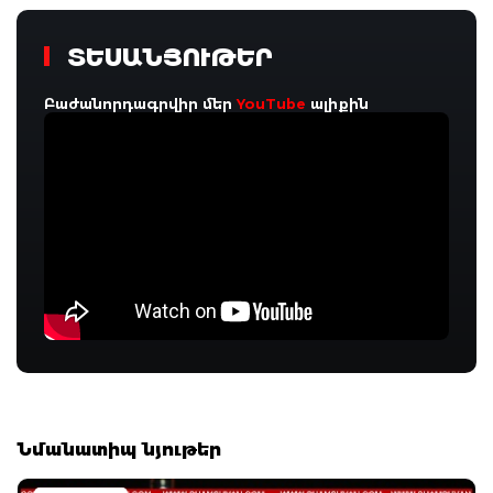
ՏԵՍԱՆՅՈՒԹԵՐ
Բաժանորդագրվիր մեր
YouTube
ալիքին
Նմանատիպ նյութեր