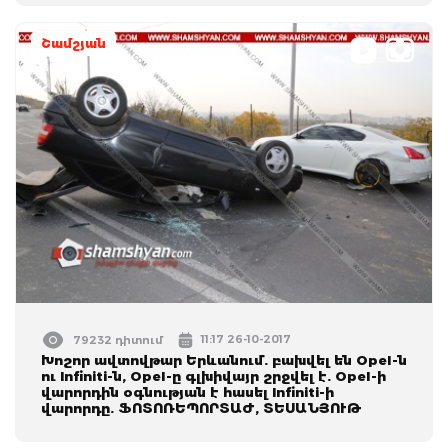
Շամշյան
11:17 26-10-2017
79232 դիտում
Խոշոր ավտովթար Երևանում. բախվել են Opel-ն
ու Infiniti-ն, Opel-ը գլխիվայր շրջվել է. Opel-ի
վարորդին օգնության է հասել Infiniti-ի
վարորդը. ՖՈՏՈՌԵՊՈՐՏԱԺ, ՏԵՍԱՆՅՈՒԹ