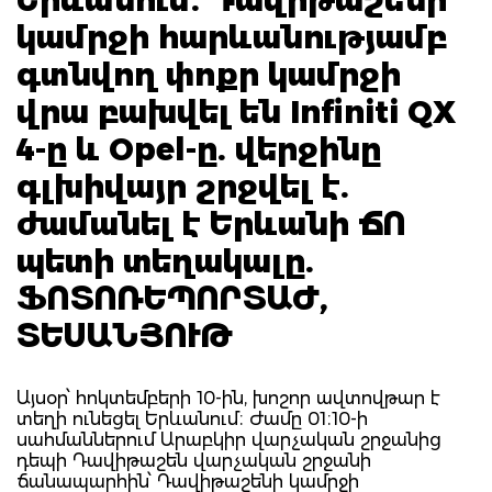
կամրջի հարևանությամբ
գտնվող փոքր կամրջի
վրա բախվել են Infiniti QX
4-ը և Opel-ը. վերջինը
գլխիվայր շրջվել է.
ժամանել է Երևանի ՃՈ
պետի տեղակալը.
ՖՈՏՈՌԵՊՈՐՏԱԺ,
ՏԵՍԱՆՅՈՒԹ
Այսօր՝ հոկտեմբերի 10-ին, խոշոր ավտովթար է
տեղի ունեցել Երևանում։ Ժամը 01։10-ի
սահմաններում Արաբկիր վարչական շրջանից
դեպի Դավիթաշեն վարչական շրջանի
ճանապարհին՝ Դավիթաշենի կամրջի