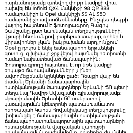
հարևանությամբ գտնվող փոքր կամրջի վրա,
բախվել են Infiniti QX4 մակնիշի 98 QR 888
համարանիշի և Opel մակնիշի 35 AL 380
համարանիշի ավտոմեքենաները։ Ինչպես դեպքի
վայրից հայտնում է ֆոտոլրագրող Գագիկ
Շամշյանը, ըստ նախնական տեղեկությունների,
վթարի հետևանքով, բարեբախտաբար, զոհեր և
վիրավորներ չկան, իսկ բախման արդյունքում
Opel-ը դուրս է եկել ճանապարհի երթևեկելի
գոտուց, գլխիվայր շրջվելով հայտնվել հետիոտնի
համար նախատեսված ճանապարհին։
Ֆոտոլրագրողը հայտնում է, որ եթե կամրջի
երկաթե ճաղավանդակները չլիներ,
ավտոմեքենան կընկներ ցած։ Դեպքի վայր են
ժամանլ Երևանի ճանապարհային
ոստիկանության ծառայողները՝ Երևանի ՃՈ պետի
տեղակալ Դավիթ Ավագյանի գլխավորությամբ։
Վթարի մասին Երևանի ՃՈ օպերատիվ
կառավարման կենտրոնի պատասխանատու
հերթապահ Կարեն Հովակիմյանը տեղեկությունը
փոխանցել է ճանապարհային ոստիկանության
ճանապարհատրանսպորտային պատահարների
հետաքննության և վարչական վարույթի
իրականացման բաժանմունք, որտեղից ժամանել