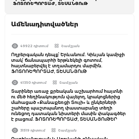
ՖՈՏՈՌԵՊՈՐՏԱԺ, ՏԵՍԱՆՅՈւԹ
Ամենադիտվածներ
49922 դիտում
Շամշյան
Ողբերգական դեպք՝ Երևանում․ Կիևյան կամրջի
տակ՝ ճանապարհի երթևեկելի գոտում,
հայտնաբերվել է տղամարդու մարմին.
ՖՈՏՈՌԵՊՈՐՏԱԺ, ՏԵՍԱՆՅՈւԹ
41350 դիտում
Շամշյան
Տարիներ առաջ քրեական աշխարհում հայտնի
ու մեծ հեղինակություն վայելող, կրակոցներից
մահացած «Քանաքեռցի Տույի» և ընկերների
շահերը պաշտպանող փաստաբանը տեղի
ունեցող դատական նիստերի մասին փակագծեր
է բացում. ՖՈՏՈՌԵՊՈՐՏԱԺ, ՏԵՍԱՆՅՈւԹԵՐ
31519 դիտում
Շամշյան
Ոստիկանության և Աբովյանի քննչական