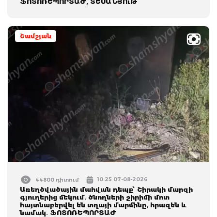
ՖՈՏՈՌԵՊՈՐՏԱԺ, ՏԵՍԱՆՅՈւԹ
Շամշյան
10:25 07-08-2026
44800 դիտում
Առեղծվածային մահվան դեպք՝ Շիրակի մարզի
գյուղերից մեկում․ ծնողների շիրիմի մոտ
հայտնաբերվել են տղայի մարմինը, հրազեն և
նամակ․ ՖՈՏՈՌԵՊՈՐՏԱԺ