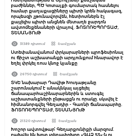
բաժիններ, ՊԾ Կոտայքի գումարտակ հասնելու
համար քաղաքացիները պիտի կրեն հակագազ,
որպեսզի չթունավորվեն, հետիոտներն էլ
քայլելիս պիտի անցնեն մետաղե ջարդոն
ավտոմեքենաների վրայով. ՖՈՏՈՌԵՊՈՐՏԱԺ,
ՏԵՍԱՆՅՈւԹ
31389 դիտում
Շամշյան
Ստեփանավանում փրկարարների պրոֆեսիոնալ
ու ճիշտ աշխատանքի արդյունքում հնարավոր է
եղել փրկել ռուս կնոջ կյանքը
26750 դիտում
Շամշյան
ՏԿԵ նախարար Դավիթ Խուդաթյանը
շարունակում է անակնկալ այցելել
ճանապարհաշինարարներին և ստուգել
աշխատանքների ընթացքն ու որակը. սկսվել է
հիմնանորգվել Գեղադիր - Գառնի ճանապարհը.
ՖՈՏՈՌԵՊՈՐՏԱԺ, ՏԵՍԱՆՅՈւԹ
21320 դիտում
Շամշյան
Խոշոր ավտովթար՝ Գեղարքունիքի մարզում.
բախվել են խոտ տեղափոխող «ԳԱԶ 53»-ն ու