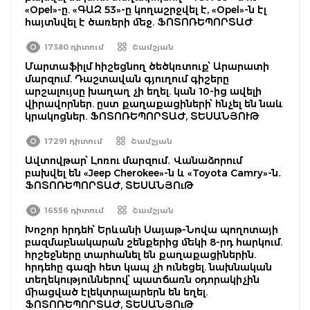
«Opel»-ը. «ԳԱԶ 53»-ը կողաշրջվել է, «Opel»-ն էլ
հայտնվել է ծառերի մեջ. ՖՈՏՈՌԵՊՈՐՏԱԺ
17380 դիտում
Շամշյան
Մարտաֆիլմ հիշեցնող ծեծկռտուք՝ Արարատի
մարզում. Դաշտավան գյուղում գիշերը
արշալույսը խաղաղ չի եղել. կան 10-ից ավելի
վիրավորներ. ըստ քաղաքացիների՝ հնչել են նաև
կրակոցներ. ՖՈՏՈՌԵՊՈՐՏԱԺ, ՏԵՍԱՆՅՈՒԹ
17291 դիտում
Շամշյան
Ավտովթար՝ Լոռու մարզում․ Վանաձորում
բախվել են «Jeep Cherokee»-ն և «Toyota Camry»-ն․
ՖՈՏՈՌԵՊՈՐՏԱԺ, ՏԵՍԱՆՅՈւԹ
16556 դիտում
Շամշյան
Խոշոր հրդեհ՝ Երևանի Սայաթ-Նովա պողոտայի
բազմաբնակարան շենքերից մեկի 8-րդ հարկում.
հրշեջները տարհանել են քաղաքացիներին.
հրդեհը գազի հետ կապ չի ունեցել. նախնական
տեղեկություններով՝ պատճառն օդորակիչին
միացված էլեկտրալարերն են եղել.
ՖՈՏՈՌԵՊՈՐՏԱԺ, ՏԵՍԱՆՅՈւԹ