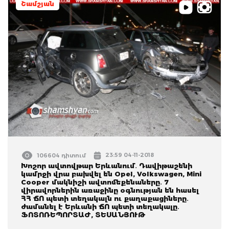
Շամշյան
23:59 04-11-2018
106604 դիտում
Խոշոր ավտովթար Երևանում․ Դավիթաշենի
կամրջի վրա բախվել են Opel, Volkswagen, Mini
Cooper մակնիշի ավտոմեքենաները․ 7
վիրավորներին առաջինը օգնության են հասել
ՀՀ ՃՈ պետի տեղակալն ու քաղաքացիները․
ժամանել է Երևանի ՃՈ պետի տեղակալը․
ՖՈՏՈՌԵՊՈՐՏԱԺ, ՏԵՍԱՆՅՈՒԹ