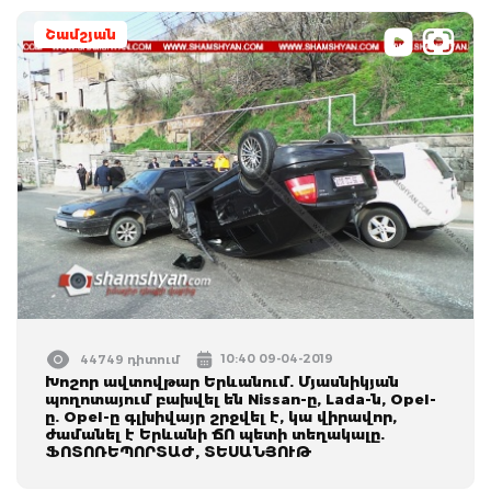
Շամշյան
10:40 09-04-2019
44749 դիտում
Խոշոր ավտովթար Երևանում. Մյասնիկյան
պողոտայում բախվել են Nissan-ը, Lada-ն, Opel-
ը. Opel-ը գլխիվայր շրջվել է, կա վիրավոր,
ժամանել է Երևանի ՃՈ պետի տեղակալը.
ՖՈՏՈՌԵՊՈՐՏԱԺ, ՏԵՍԱՆՅՈՒԹ