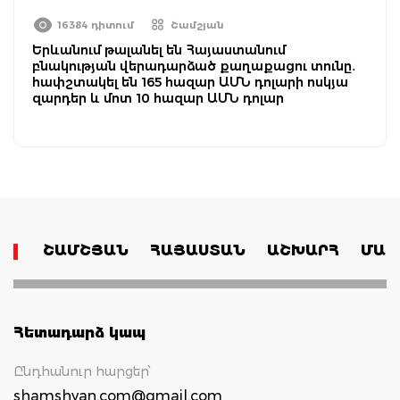
16384 դիտում
Շամշյան
Երևանում թալանել են Հայաստանում
բնակության վերադարձած քաղաքացու տունը․
հափշտակել են 165 հազար ԱՄՆ դոլարի ոսկյա
զարդեր և մոտ 10 հազար ԱՄՆ դոլար
ՇԱՄՇՅԱՆ
ՀԱՅԱՍՏԱՆ
ԱՇԽԱՐՀ
ՄԱՄ
Հետադարձ կապ
Ընդհանուր հարցեր՝
shamshyan.com@gmail.com