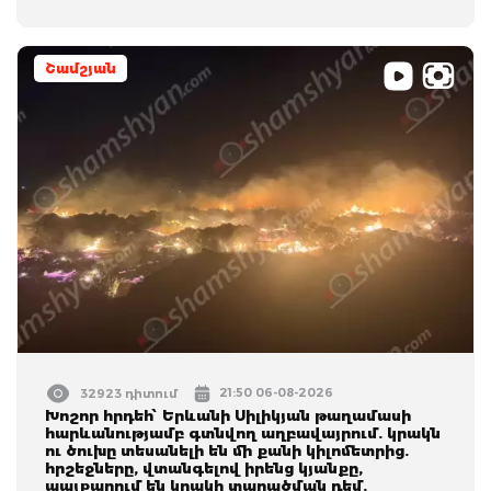
Շամշյան
21:50 06-08-2026
32923 դիտում
Խոշոր հրդեհ՝ Երևանի Սիլիկյան թաղամասի
հարևանությամբ գտնվող աղբավայրում. կրակն
ու ծուխը տեսանելի են մի քանի կիլոմետրից.
հրշեջները, վտանգելով իրենց կյանքը,
պայքարում են կրակի տարածման դեմ.