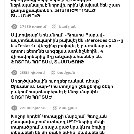
ներկայանալու է նորովի, որին կնախանձեն շատ
քաղաքապետներ. ՖՈՏՈՌԵՊՈՐՏԱԺ,
ՏԵՍԱՆՅՈւԹ
27459 դիտում
Շամշյան
Ավտովթար՝ Երևանում․ «Հյուսիս-Հարավ»
ավտոճանապարհին բախվել են «Mercedes GLS»-ը
և «Tesla»-ն․ վերջինը բախվել է բաժանարար
գոտու բետոնե արգելապատնեշներին․ 4
վիրավորներից 3-ը անչափահասներ են․
ՖՈՏՈՌԵՊՈՐՏԱԺ, ՏԵՍԱՆՅՈՒԹ
25514 դիտում
Շամշյան
Առեղծվածային ու ողբերգական դեպք՝
Երևանում․ Նար-Դոս փողոցի շենքերից մեկի
բակում հայտնաբերվել է կնոջ մարմին․
ՖՈՏՈՌԵՊՈՐՏԱԺ
22600 դիտում
Շամշյան
Խոշոր հրդեհ՝ Կոտայքի մարզում. Պռոշյան
բնակավայրում գտնվող ՍՊԸ-ներից մեկի
տարածքում առաջացած կրակն ու ծուխը
տեսանելի են մի քանի կմ-ից. ժամանել են