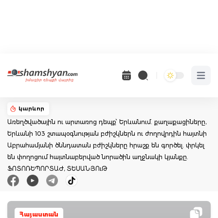
Open 
կարևոր
Առեղծվածային ու արտառոց դեպք՝ Երևանում. քաղաքացիները,
Երևանի 103 շտապօգնության բժիշկներն ու ժողովրդին հայտնի
Աբրահամյանի ծննդատան բժիշկները հրաշք են գործել. փրկել
են փողոցում հայտնաբերված նորածին աղջնակի կյանքը.
ՖՈՏՈՌԵՊՈՐՏԱԺ, ՏԵՍԱՆՅՈւԹ
Հայաստան