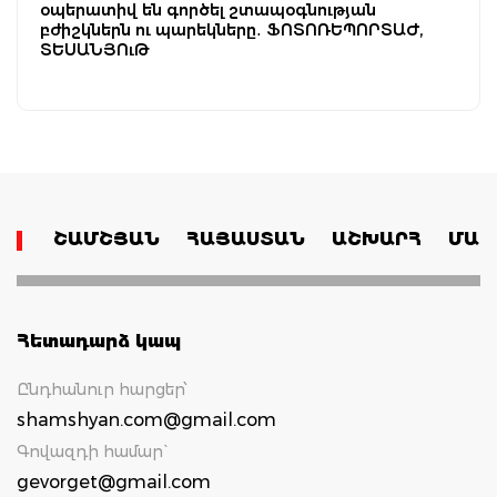
օպերատիվ են գործել շտապօգնության
բժիշկներն ու պարեկները․ ՖՈՏՈՌԵՊՈՐՏԱԺ,
ՏԵՍԱՆՅՈւԹ
ՇԱՄՇՅԱՆ
ՀԱՅԱՍՏԱՆ
ԱՇԽԱՐՀ
ՄԱՄ
Հետադարձ կապ
Ընդհանուր հարցեր՝
shamshyan.com@gmail.com
Գովազդի համար`
gevorget@gmail.com