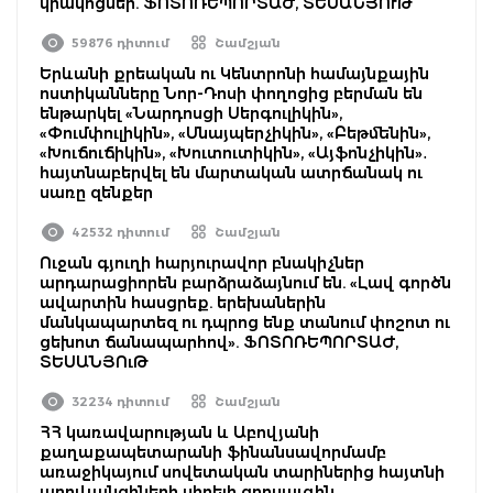
կրակոցներ. ՖՈՏՈՌԵՊՈՐՏԱԺ, ՏԵՍԱՆՅՈՒԹ
59876 դիտում
Շամշյան
Երևանի քրեական ու Կենտրոնի համայնքային
ոստիկանները Նոր-Դոսի փողոցից բերման են
ենթարկել «Նարդոսցի Սերգուլիկին»,
«Փումփուլիկին», «Սնայպերչիկին», «Բեթմենին»,
«Խուճուճիկին», «Խուտուտիկին», «Այֆոնչիկին»․
հայտնաբերվել են մարտական ատրճանակ ու
սառը զենքեր
42532 դիտում
Շամշյան
Ուջան գյուղի հարյուրավոր բնակիչներ
արդարացիորեն բարձրաձայնում են. «Լավ գործն
ավարտին հասցրեք. երեխաներին
մանկապարտեզ ու դպրոց ենք տանում փոշոտ ու
ցեխոտ ճանապարհով». ՖՈՏՈՌԵՊՈՐՏԱԺ,
ՏԵՍԱՆՅՈւԹ
32234 դիտում
Շամշյան
ՀՀ կառավարության և Աբովյանի
քաղաքապետարանի ֆինանսավորմամբ
առաջիկայում սովետական տարիներից հայտնի
աբովյանցիների սիրելի զբոսայգին