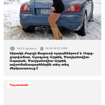
16:04 16-12-2018
19172 դիտում
Շիրակի մարզի Ջաջուռի ոլորաններում և Սոթք-
քարվաճառ, Ալագյազ-Արթիկ, Ծաղկահովիտ-
Ապարան, Ծաղկահովիտ-Արթիկ
ավտոճանապարհներին տեղ-տեղ
մերկասառույց է
Հայաստան