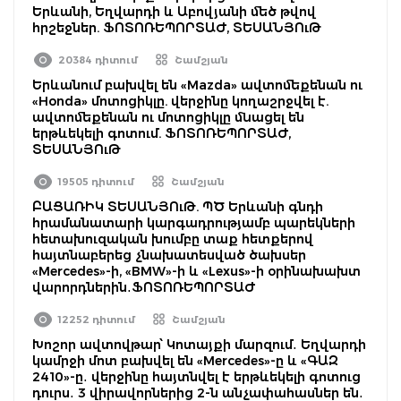
Երևանի, Եղվարդի և Աբովյանի մեծ թվով
հրշեջներ. ՖՈՏՈՌԵՊՈՐՏԱԺ, ՏԵՍԱՆՅՈւԹ
20384 դիտում
Շամշյան
Երևանում բախվել են «Mazda» ավտոմեքենան ու
«Honda» մոտոցիկլը. վերջինը կողաշրջվել է.
ավտոմեքենան ու մոտոցիկլը մնացել են
երթևեկելի գոտում. ՖՈՏՈՌԵՊՈՐՏԱԺ,
ՏԵՍԱՆՅՈւԹ
19505 դիտում
Շամշյան
ԲԱՑԱՌԻԿ ՏԵՍԱՆՅՈւԹ. ՊԾ Երևանի գնդի
հրամանատարի կարգադրությամբ պարեկների
հետախուզական խումբը տաք հետքերով
հայտնաբերեց չնախատեսված ծախսեր
«Mercedes»-ի, «BMW»-ի և «Lexus»-ի օրինախախտ
վարորդներին․ՖՈՏՈՌԵՊՈՐՏԱԺ
12252 դիտում
Շամշյան
Խոշոր ավտովթար՝ Կոտայքի մարզում․ Եղվարդի
կամրջի մոտ բախվել են «Mercedes»-ը և «ԳԱԶ
2410»-ը․ վերջինը հայտնվել է երթևեկելի գոտուց
դուրս․ 3 վիրավորներից 2-ն անչափահասներ են․