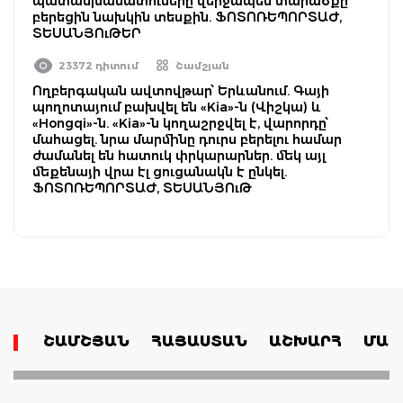
պատասխանատուները վերջապես տարածքը
բերեցին նախկին տեսքին. ՖՈՏՈՌԵՊՈՐՏԱԺ,
ՏԵՍԱՆՅՈւԹԵՐ
23372 դիտում
Շամշյան
Ողբերգական ավտովթար՝ Երևանում. Գայի
պողոտայում բախվել են «Kia»-ն (Վիշկա) և
«Hongqi»-ն. «Kia»-ն կողաշրջվել է, վարորդը՝
մահացել. նրա մարմինը դուրս բերելու համար
ժամանել են հատուկ փրկարարներ. մեկ այլ
մեքենայի վրա էլ ցուցանակն է ընկել.
ՖՈՏՈՌԵՊՈՐՏԱԺ, ՏԵՍԱՆՅՈւԹ
ՇԱՄՇՅԱՆ
ՀԱՅԱՍՏԱՆ
ԱՇԽԱՐՀ
ՄԱՄ