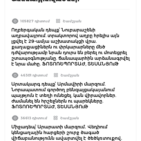
105827 դիտում
Շամշյան
Ողբերգական դեպք՝ Նուբարաշենի
աղբավայրում. տրակտորով աղբը հրելիս այն
լցվել է 29-ամյա աշխատակցի վրա.
քաղաքացիներն ու փրկարարները մեծ
դժվարությամբ նրան դուրս են բերել ու մոտեցրել
շտապօգնությանը. ճանապարհին արձանագրվել
է նրա մահը. ՖՈՏՈՌԵՊՈՐՏԱԺ, ՏԵՍԱՆՅՈւԹ
46301 դիտում
Շամշյան
Արտակարգ դեպք՝ Արմավիրի մարզում.
Նորապատում գործող բենզալցակայանում
պայթյուն է տեղի ունեցել. կան վիրավորներ.
ժամանել են հրշեջներն ու պարեկները.
ՖՈՏՈՌԵՊՈՐՏԱԺ, ՏԵՍԱՆՅՈւԹ
36613 դիտում
Շամշյան
Միջադեպ՝ Արարատի մարզում․ Վեդիում
կենցաղային հարցերի շուրջ ծագած
վիճաբանությունն ավարտվել է ծեծկռտուքով․