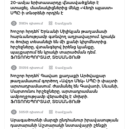
20-ամյա երիտասարդը վնասվածքներ է
ստացել․ մասնակիցներից մեկը «Վեդի պլաստ»
ՍՊԸ-ի տնօրենի որդին է
31834 դիտում
Շամշյան
Խոշոր հրդեհ՝ Երևանի Սիլիկյան թաղամասի
հարևանությամբ գտնվող աղբավայրում. կրակն
ու ծուխը տեսանելի են մի քանի կիլոմետրից.
հրշեջները, վտանգելով իրենց կյանքը,
պայքարում են կրակի տարածման դեմ.
ՖՈՏՈՌԵՊՈՐՏԱԺ, ՏԵՍԱՆՅՈւԹ
31056 դիտում
Շամշյան
Խոշոր հրդեհ՝ Գավառ քաղաքի Արծվաքար
թաղամասում գործող «Ավդո Մեկ» ՍՊԸ-ի փայտի
արտադրամասում. ժամանել են Գավառի, Սևանի,
Մարտունու հրշեջները. արտադրամասն
ամբողջությամբ վերածվել է մոխրի.
ՖՈՏՈՌԵՊՈՐՏԱԺ, ՏԵՍԱՆՅՈւԹ
30501 դիտում
Շամշյան
Արագածոտնի մարզի ընդհանուր իրավասության
դատարանի Աշտարակի նստավայրի շենքի