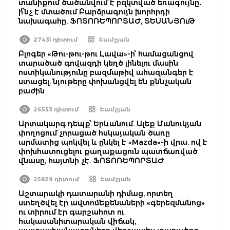
տանիքում ծածանվում է բզկտված եռագույնը․
ի՞նչ է մտածում Բարձրագույն խորհրդի
նախագահը. ՖՈՏՈՌԵՊՈՐՏԱԺ, ՏԵՍԱՆՅՈւԹ
27431 դիտում
Շամշյան
Բլոգեր «Թու-թու-թու Լավա»-ի՝ համացանցով
տարածած գովազդի կեղծ լինելու մասին
ոստիկանությունը բազմաթիվ ահազանգեր է
ստացել. նյութերը փոխանցվել են քննչական
բաժին
26553 դիտում
Շամշյան
Արտակարգ դեպք՝ Երևանում. Ալեք Մանուկյան
փողոցում չորացած հսկայական ծառը
արմատից պոկվել և ընկել է «Mazda»-ի վրա. ով է
փոխհատուցելու քաղաքացուն պատճառված
վնասը, հայտնի չէ. ՖՈՏՈՌԵՊՈՐՏԱԺ
25829 դիտում
Շամշյան
Աշտարակի դատարանի դիմաց, որտեղ
ստեղծվել էր ավտոմեքենաների «գերեզմանոց»
ու տիրում էր գարշահոտ ու
հակասանիտարական վիճակ,