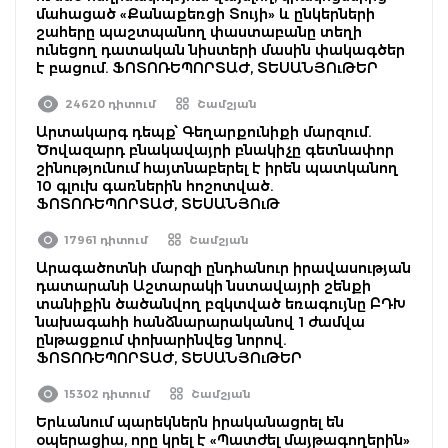
մահացած «Քանաքեռցի Տույի» և ընկերների
շահերը պաշտպանող փաստաբանը տեղի
ունեցող դատական նիստերի մասին փակագծեր
է բացում. ՖՈՏՈՌԵՊՈՐՏԱԺ, ՏԵՍԱՆՅՈւԹԵՐ
24620 դիտում
Շամշյան
Արտակարգ դեպք՝ Գեղարքունիքի մարզում.
Ծովազարդ բնակավայրի բնակիչը գետնափոր
շինությունում հայտնաբերել է իրեն պատկանող
10 գլուխ գառներին հոշոտված.
ՖՈՏՈՌԵՊՈՐՏԱԺ, ՏԵՍԱՆՅՈւԹ
17961 դիտում
Շամշյան
Արագածոտնի մարզի ընդհանուր իրավասության
դատարանի Աշտարակի նստավայրի շենքի
տանիքին ծածանվող բզկտված եռագույնը ԲԴԽ
նախագահի հանձնարարականով 1 ժամվա
ընթացքում փոխարինվեց նորով.
ՖՈՏՈՌԵՊՈՐՏԱԺ, ՏԵՍԱՆՅՈւԹԵՐ
15302 դիտում
Շամշյան
Երևանում պարեկներն իրականացրել են
օպերացիա, որը կրել է «Պատժել մայթագողերին»