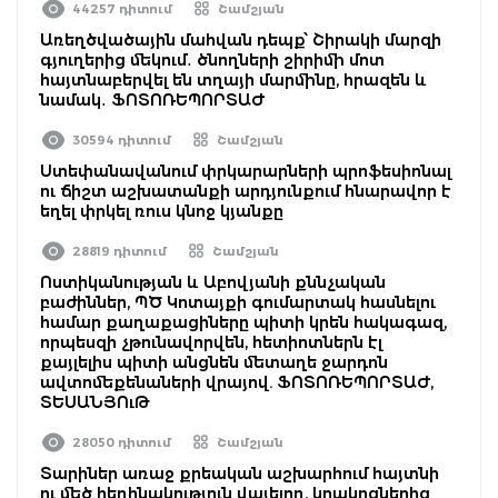
44257 դիտում
Շամշյան
Առեղծվածային մահվան դեպք՝ Շիրակի մարզի
գյուղերից մեկում․ ծնողների շիրիմի մոտ
հայտնաբերվել են տղայի մարմինը, հրազեն և
նամակ․ ՖՈՏՈՌԵՊՈՐՏԱԺ
30594 դիտում
Շամշյան
Ստեփանավանում փրկարարների պրոֆեսիոնալ
ու ճիշտ աշխատանքի արդյունքում հնարավոր է
եղել փրկել ռուս կնոջ կյանքը
28819 դիտում
Շամշյան
Ոստիկանության և Աբովյանի քննչական
բաժիններ, ՊԾ Կոտայքի գումարտակ հասնելու
համար քաղաքացիները պիտի կրեն հակագազ,
որպեսզի չթունավորվեն, հետիոտներն էլ
քայլելիս պիտի անցնեն մետաղե ջարդոն
ավտոմեքենաների վրայով. ՖՈՏՈՌԵՊՈՐՏԱԺ,
ՏԵՍԱՆՅՈւԹ
28050 դիտում
Շամշյան
Տարիներ առաջ քրեական աշխարհում հայտնի
ու մեծ հեղինակություն վայելող, կրակոցներից