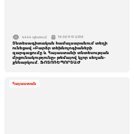
19:30 11-11-2019
4444 դիտում
Տնտեսագիտական համալսարանում տեղի
ունեցավ «Բարձր տեխնոլոգիաների
զարգացումը և Հայաստանի տնտեսության
մրցունակությունը» թեմայով կլոր սեղան-
քննարկում. ՖՈՏՈՌԵՊՈՐՏԱԺ
Հայաստան