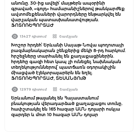
անունը. 30-ից ավելի՝ մայթերն ապօրինի
գրաված, «գոլդ» համարանիշներով թանկարժեք
ավտոմեքենաների վարորդները ենթարկվել են
վարչական պատասխանատվության.
ՖՈՏՈՌԵՊՈՐՏԱԺ
13427 դիտում
Շամշյան
Խոշոր հրդեհ՝ Երևանի Սայաթ-Նովա պողոտայի
բազմաբնակարան շենքերից մեկի 8-րդ հարկում.
հրշեջները տարհանել են քաղաքացիներին.
հրդեհը գազի հետ կապ չի ունեցել. նախնական
տեղեկություններով՝ պատճառն օդորակիչին
միացված էլեկտրալարերն են եղել.
ՖՈՏՈՌԵՊՈՐՏԱԺ, ՏԵՍԱՆՅՈւԹ
12979 դիտում
Շամշյան
Երևանում թալանել են Հայաստանում
բնակության վերադարձած քաղաքացու տունը․
հափշտակել են 165 հազար ԱՄՆ դոլարի ոսկյա
զարդեր և մոտ 10 հազար ԱՄՆ դոլար