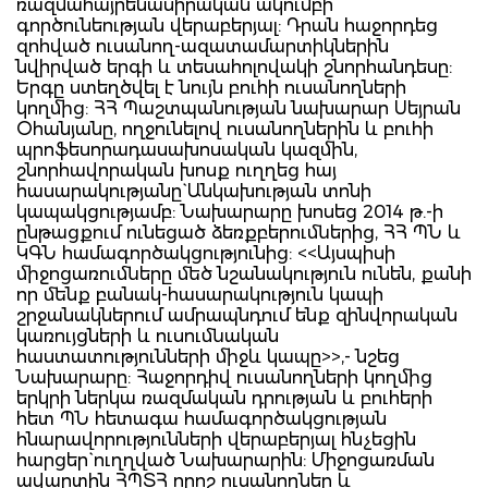
ռազմահայրենասիրական ակումբի
գործունեության վերաբերյալ: Դրան հաջորդեց
զոհված ուսանող-ազատամարտիկներին
նվիրված երգի և տեսահոլովակի շնորհանդեսը:
Երգը ստեղծվել է նույն բուհի ուսանողների
կողմից: ՀՀ Պաշտպանության նախարար Սեյրան
Օհանյանը, ողջունելով ուսանողներին և բուհի
պրոֆեսորադասախոսական կազմին,
շնորհավորական խոսք ուղղեց հայ
հասարակությանը` Անկախության տոնի
կապակցությամբ: Նախարարը խոսեց 2014 թ.-ի
ընթացքում ունեցած ձեռքբերումներից, ՀՀ ՊՆ և
ԿԳՆ համագործակցությունից: <<Այսպիսի
միջոցառումները մեծ նշանակություն ունեն, քանի
որ մենք բանակ-հասարակություն կապի
շրջանակներում ամրապնդում ենք զինվորական
կառույցների և ուսումնական
հաստատությունների միջև կապը>>,- նշեց
Նախարարը: Հաջորդիվ ուսանողների կողմից
երկրի ներկա ռազմական դրության և բուհերի
հետ ՊՆ հետագա համագործակցության
հնարավորությունների վերաբերյալ հնչեցին
հարցեր` ուղղված Նախարարին: Միջոցառման
ավարտին ՀՊՏՀ որոշ ուսանողներ և