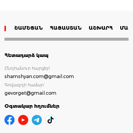
ՇԱՄՇՅԱՆ
ՀԱՅԱՍՏԱՆ
ԱՇԽԱՐՀ
ՄԱՄ
Հետադարձ կապ
Ընդհանուր հարցեր՝
shamshyan.com@gmail.com
Գովազդի համար`
gevorget@gmail.com
Օգտակար հղումներ