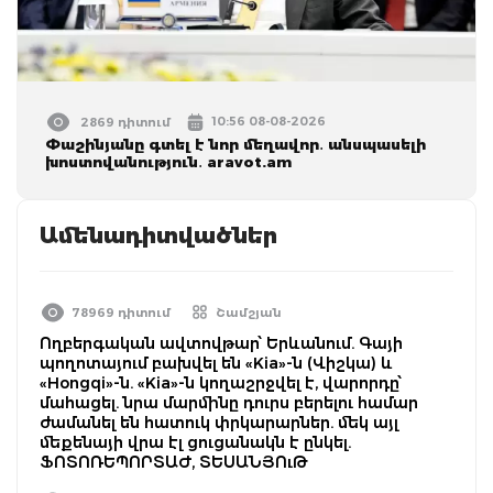
10:56 08-08-2026
2869 դիտում
Փաշինյանը գտել է նոր մեղավոր․ անսպասելի
խոստովանություն․ aravot.am
Ամենադիտվածներ
78969 դիտում
Շամշյան
Ողբերգական ավտովթար՝ Երևանում. Գայի
պողոտայում բախվել են «Kia»-ն (Վիշկա) և
«Hongqi»-ն. «Kia»-ն կողաշրջվել է, վարորդը՝
մահացել. նրա մարմինը դուրս բերելու համար
ժամանել են հատուկ փրկարարներ. մեկ այլ
մեքենայի վրա էլ ցուցանակն է ընկել.
ՖՈՏՈՌԵՊՈՐՏԱԺ, ՏԵՍԱՆՅՈւԹ