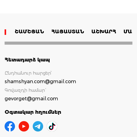
ՇԱՄՇՅԱՆ
ՀԱՅԱՍՏԱՆ
ԱՇԽԱՐՀ
ՄԱՄ
Հետադարձ կապ
Ընդհանուր հարցեր՝
shamshyan.com@gmail.com
Գովազդի համար`
gevorget@gmail.com
Օգտակար հղումներ