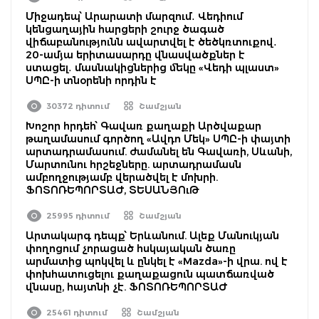
Միջադեպ՝ Արարատի մարզում․ Վեդիում
կենցաղային հարցերի շուրջ ծագած
վիճաբանությունն ավարտվել է ծեծկռտուքով․
20-ամյա երիտասարդը վնասվածքներ է
ստացել․ մասնակիցներից մեկը «Վեդի պլաստ»
ՍՊԸ-ի տնօրենի որդին է
30372 դիտում
Շամշյան
Խոշոր հրդեհ՝ Գավառ քաղաքի Արծվաքար
թաղամասում գործող «Ավդո Մեկ» ՍՊԸ-ի փայտի
արտադրամասում. ժամանել են Գավառի, Սևանի,
Մարտունու հրշեջները. արտադրամասն
ամբողջությամբ վերածվել է մոխրի.
ՖՈՏՈՌԵՊՈՐՏԱԺ, ՏԵՍԱՆՅՈւԹ
25995 դիտում
Շամշյան
Արտակարգ դեպք՝ Երևանում. Ալեք Մանուկյան
փողոցում չորացած հսկայական ծառը
արմատից պոկվել և ընկել է «Mazda»-ի վրա. ով է
փոխհատուցելու քաղաքացուն պատճառված
վնասը, հայտնի չէ. ՖՈՏՈՌԵՊՈՐՏԱԺ
25461 դիտում
Շամշյան