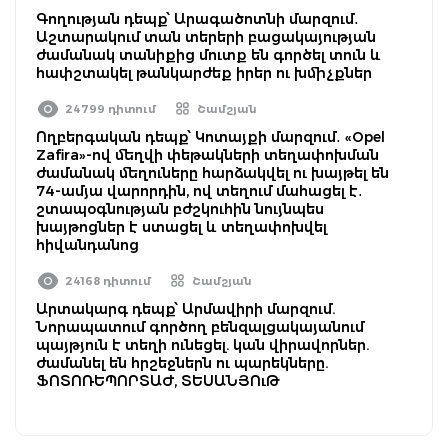
Գողության դեպք՝ Արագածոտնի մարզում․
Աշտարակում տան տերերի բացակայության
ժամանակ տանիքից մուտք են գործել տուն և
հափշտակել թանկարժեք իրեր ու խմիչքներ
24799 դիտում
Շամշյան
Ողբերգական դեպք՝ Կոտայքի մարզում․ «Opel
Zafira»-ով մեղվի փեթակների տեղափոխման
ժամանակ մեղուները հարձակվել ու խայթել են
74-ամյա վարորդին, ով տեղում մահացել է․
շտապօգնության բժշկուհին նույնպես
խայթոցներ է ստացել և տեղափոխվել
հիվանդանոց
24168 դիտում
Շամշյան
Արտակարգ դեպք՝ Արմավիրի մարզում.
Նորապատում գործող բենզալցակայանում
պայթյուն է տեղի ունեցել. կան վիրավորներ.
ժամանել են հրշեջներն ու պարեկները.
ՖՈՏՈՌԵՊՈՐՏԱԺ, ՏԵՍԱՆՅՈւԹ