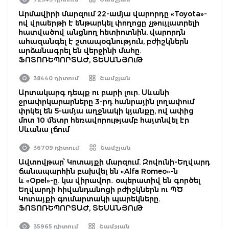
Արմավիրի մարզում 22-ամյա վարորդը «Toyota»-
ով վրաերթի է ենթարկել փողոցը չթույլատրելի
հատվածով անցնող հետիոտնին. վարորդն
ահազանգել է շտապօգնություն, բժիշկներն
արձանագրել են վերջինի մահը.
ՖՈՏՈՌԵՊՈՐՏԱԺ, ՏԵՍԱՆՅՈւԹ
38440 դիտում
Շամշյան
Արտակարգ դեպք ու բարի լուր. Սևանի
ջրափրկարարները 3-րդ հանրային լողափում
փրկել են 5-ամյա աղջնակի կյանքը, ով ափից
մոտ 10 մետր հեռավորությամբ հայտնվել էր
Սևանա լճում
36709 դիտում
Շամշյան
Ավտովթար՝ Կոտայքի մարզում. Զովունի-Եղվարդ
ճանապարհին բախվել են «Alfa Romeo»-ն
և «Opel»-ը. կա վիրավոր․ օպերատիվ են գործել
Եղվարդի հիվանդանոցի բժիշկներն ու ՊԾ
Կոտայքի գումարտակի պարեկները.
ՖՈՏՈՌԵՊՈՐՏԱԺ, ՏԵՍԱՆՅՈւԹ
35965 դիտում
Շամշյան