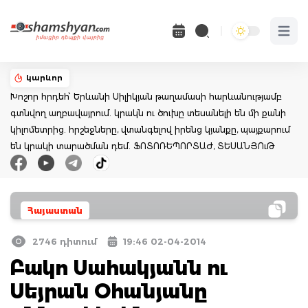
Open 
կարևոր
Խոշոր հրդեհ՝ Երևանի Սիլիկյան թաղամասի հարևանությամբ
գտնվող աղբավայրում. կրակն ու ծուխը տեսանելի են մի քանի
կիլոմետրից. հրշեջները, վտանգելով իրենց կյանքը, պայքարում
են կրակի տարածման դեմ. ՖՈՏՈՌԵՊՈՐՏԱԺ, ՏԵՍԱՆՅՈւԹ
Հայաստան
2746 դիտում
19:46 02-04-2014
Բակո Սահակյանն ու
Սեյրան Օհանյանը