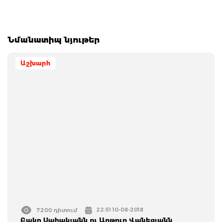
Նմանատիպ նյութեր
Աշխարհ
22:51 10-08-2018
7200 դիտում
Բակո Սահակյանն ու Արթուր Վանեցյանն