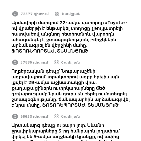
72577 դիտում
Շամշյան
Արմավիրի մարզում 22-ամյա վարորդը «Toyota»-
ով վրաերթի է ենթարկել փողոցը չթույլատրելի
հատվածով անցնող հետիոտնին. վարորդն
ահազանգել է շտապօգնություն, բժիշկներն
արձանագրել են վերջինի մահը.
ՖՈՏՈՌԵՊՈՐՏԱԺ, ՏԵՍԱՆՅՈւԹ
57886 դիտում
Շամշյան
Ողբերգական դեպք՝ Նուբարաշենի
աղբավայրում. տրակտորով աղբը հրելիս այն
լցվել է 29-ամյա աշխատակցի վրա.
քաղաքացիներն ու փրկարարները մեծ
դժվարությամբ նրան դուրս են բերել ու մոտեցրել
շտապօգնությանը. ճանապարհին արձանագրվել
է նրա մահը. ՖՈՏՈՌԵՊՈՐՏԱԺ, ՏԵՍԱՆՅՈւԹ
38650 դիտում
Շամշյան
Արտակարգ դեպք ու բարի լուր. Սևանի
ջրափրկարարները 3-րդ հանրային լողափում
փրկել են 5-ամյա աղջնակի կյանքը, ով ափից