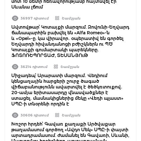
մոտ 10 մետր հեռավորությամբ հայտնվել էր
Սևանա լճում
36997 դիտում
Շամշյան
Ավտովթար՝ Կոտայքի մարզում. Զովունի-Եղվարդ
ճանապարհին բախվել են «Alfa Romeo»-ն
և «Opel»-ը. կա վիրավոր․ օպերատիվ են գործել
Եղվարդի հիվանդանոցի բժիշկներն ու ՊԾ
Կոտայքի գումարտակի պարեկները.
ՖՈՏՈՌԵՊՈՐՏԱԺ, ՏԵՍԱՆՅՈւԹ
36214 դիտում
Շամշյան
Միջադեպ՝ Արարատի մարզում․ Վեդիում
կենցաղային հարցերի շուրջ ծագած
վիճաբանությունն ավարտվել է ծեծկռտուքով․
20-ամյա երիտասարդը վնասվածքներ է
ստացել․ մասնակիցներից մեկը «Վեդի պլաստ»
ՍՊԸ-ի տնօրենի որդին է
30606 դիտում
Շամշյան
Խոշոր հրդեհ՝ Գավառ քաղաքի Արծվաքար
թաղամասում գործող «Ավդո Մեկ» ՍՊԸ-ի փայտի
արտադրամասում. ժամանել են Գավառի, Սևանի,
Մարտունու հրշեջները. արտադրամասն