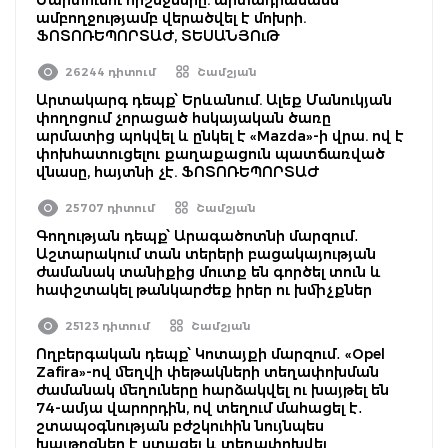
ամբողջությամբ վերածվել է մոխրի.
ՖՈՏՈՌԵՊՈՐՏԱԺ, ՏԵՍԱՆՅՈւԹ
26244 դիտում
Շամշյան
Արտակարգ դեպք՝ Երևանում. Ալեք Մանուկյան
փողոցում չորացած հսկայական ծառը
արմատից պոկվել և ընկել է «Mazda»-ի վրա. ով է
փոխհատուցելու քաղաքացուն պատճառված
վնասը, հայտնի չէ. ՖՈՏՈՌԵՊՈՐՏԱԺ
25707 դիտում
Շամշյան
Գողության դեպք՝ Արագածոտնի մարզում․
Աշտարակում տան տերերի բացակայության
ժամանակ տանիքից մուտք են գործել տուն և
հափշտակել թանկարժեք իրեր ու խմիչքներ
25123 դիտում
Շամշյան
Ողբերգական դեպք՝ Կոտայքի մարզում․ «Opel
Zafira»-ով մեղվի փեթակների տեղափոխման
ժամանակ մեղուները հարձակվել ու խայթել են
74-ամյա վարորդին, ով տեղում մահացել է․
շտապօգնության բժշկուհին նույնպես
խայթոցներ է ստացել և տեղափոխվել