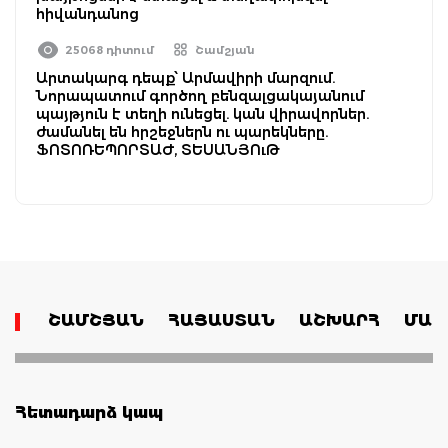
հիվանդանոց
25068 դիտում
Շամշյան
Արտակարգ դեպք՝ Արմավիրի մարզում.
Նորապատում գործող բենզալցակայանում
պայթյուն է տեղի ունեցել. կան վիրավորներ.
ժամանել են հրշեջներն ու պարեկները.
ՖՈՏՈՌԵՊՈՐՏԱԺ, ՏԵՍԱՆՅՈւԹ
ՇԱՄՇՅԱՆ
ՀԱՅԱՍՏԱՆ
ԱՇԽԱՐՀ
ՄԱՄ
Հետադարձ կապ